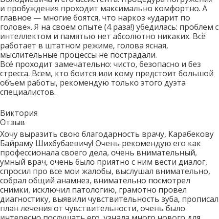
и пробуждения проходит максимально комфортно. А
главное — многие боятся, что наркоз «ударит по
голове». Я на своем опыте (4 раза!) убедилась: проблем с
интеллектом и памятью нет абсолютно никаких. Всё
работает в штатном режиме, голова ясная,
мыслительные процессы не пострадали.
Всё проходит замечательно: чисто, безопасно и без
стресса. Всем, кто боится или кому предстоит большой
объем работы, рекомендую только этого дуэта
специалистов.
Виктория
Отзыв
Хочу выразить свою благодарность врачу, Карабекову
Байраму Шихбубаевичу! Очень рекомендую его как
профессионала своего дела, очень внимательный,
умный врач, очень было приятно с ним вести диалог,
спросил про все мои жалобы, выслушал внимательно,
собрал общий анамнез, внимательно посмотрел
снимки, исключил патологию, грамотно провел
диагностику, выявили чувствительность зуба, прописал
план лечения от чувствительности, очень было
интересно послушать его, узнала много нового для