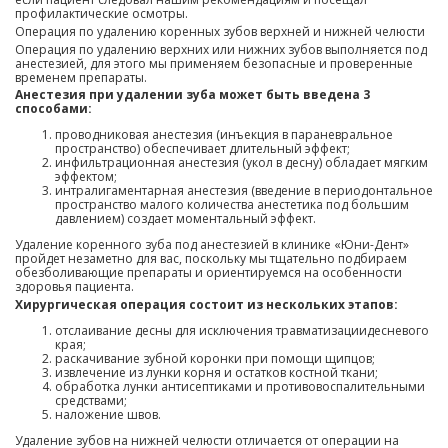
профилактические осмотры.
Операция по удалению коренных зубов верхней и нижней челюсти
Операция по удалению верхних или нижних зубов выполняется под
анестезией, для этого мы применяем безопасные и проверенные
временем препараты.
Анестезия при удалении зуба может быть введена 3
способами:
проводниковая анестезия (инъекция в параневральное
пространство) обеспечивает длительный эффект;
инфильтрационная анестезия (укол в десну) обладает мягким
эффектом;
интралигаментарная анестезия (введение в периодонтальное
пространство малого количества анестетика под большим
давлением) создает моментальный эффект.
Удаление коренного зуба под анестезией в клинике «Юни-Дент»
пройдет незаметно для вас, поскольку мы тщательно подбираем
обезболивающие препараты и ориентируемся на особенности
здоровья пациента.
Хирургическая операция состоит из нескольких этапов:
отслаивание десны для исключения травматизациидесневого
края;
раскачивание зубной коронки при помощи щипцов;
извлечение из лунки корня и остатков костной ткани;
обработка лунки антисептиками и противовоспалительными
средствами;
наложение швов.
Удаление зубов на нижней челюсти отличается от операции на