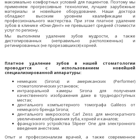
максимально комфортных условий для пациентов. Поэтому мы
применяем прогрессивные технологии, лучшие зарубежные
материалы и новейшее оборудование. Наши доктора
обладают высоким уровнем квалификации и
профессионального мастерства. При этом платное удаление
зубов в клинике «Юни-Дент» не превышает средней стоимости
услуг по региону.
Мы выполняем удаление зубов мудрости, а также
дистопированных (неправильно расположенных) и
ретинированных (не прорезавшихся) корней.
Платное удаление зубов в нашей стоматологии
проводится с использованием новейшей
специализированной аппаратуры:
немецких (Sirona) и американских (Performer)
стоматологических установок;
интраоральной камеры Sirona для получения
качественного изображения даже в труднодоступных
местах;
дентального компьютерного томографа Galileos от
немецкого бренда Sirona;
дентального микроскопа Carl Zeiss для многократного
увеличения изображения зуба, корней и каналов;
французского устройства Slipeer One для электронного
введения анестезии.
Опыт и профессионализм врачей, а также современное