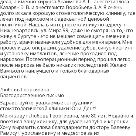
дела, а именно хирурга Акаимова А. Г., анестезиолога
Казарян Э. В. и анестезиста Воробьеву З. А. Я очень
долго искала хорошую стоматологическую клинику, где
лечат под наркозом и с адекватной ценовой
политикой. Нашла в интернете клинику по адресу: г.
Нижневартовск, ул. Мира 99, даже не смотря на то, что
живу в Сургуте - это не мешает совмещать лечение и
работу, врачи назначали удобное для меня время. Мне
провели две операции, удаление зубов, синус-лифтинг
и установку имплантов, лечение проходило под
наркозом. Послеоперационный период прошёл легко,
после наркоза не было никаких последствий. Желаю
Вам всего наилучшего и только благодарных
пациентов!
Любовь Георгиевна
Благодарственное письмо
Здравствуйте, уважаемые сотрудники
стоматологической клиники Юни-Дент!
Меня зовут Любовь Георгиевна, мне 80 лет. Недавно я
посетила вашу клинику, для удаления зуба и коронки.
Хочу выразить слова благодарности доктору Валееву
Рамису Нурисламовичу и медсестре за их