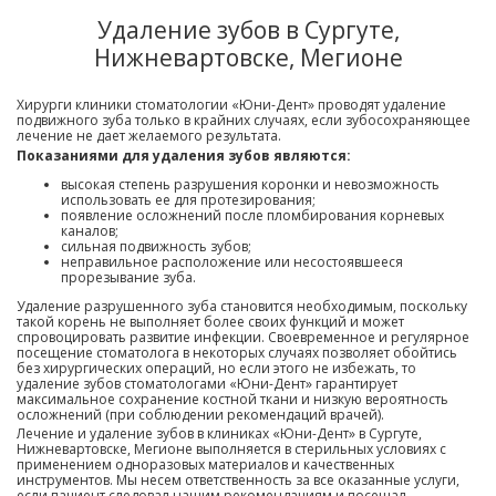
Удаление зубов в Сургуте,
Нижневартовске, Мегионе
Хирурги клиники стоматологии «Юни-Дент» проводят удаление
подвижного зуба только в крайних случаях, если зубосохраняющее
лечение не дает желаемого результата.
Показаниями для удаления зубов являются:
высокая степень разрушения коронки и невозможность
использовать ее для протезирования;
появление осложнений после пломбирования корневых
каналов;
сильная подвижность зубов;
неправильное расположение или несостоявшееся
прорезывание зуба.
Удаление разрушенного зуба становится необходимым, поскольку
такой корень не выполняет более своих функций и может
спровоцировать развитие инфекции. Своевременное и регулярное
посещение стоматолога в некоторых случаях позволяет обойтись
без хирургических операций, но если этого не избежать, то
удаление зубов стоматологами «Юни-Дент» гарантирует
максимальное сохранение костной ткани и низкую вероятность
осложнений (при соблюдении рекомендаций врачей).
Лечение и удаление зубов в клиниках «Юни-Дент» в Сургуте,
Нижневартовске, Мегионе выполняется в стерильных условиях с
применением одноразовых материалов и качественных
инструментов. Мы несем ответственность за все оказанные услуги,
если пациент следовал нашим рекомендациям и посещал