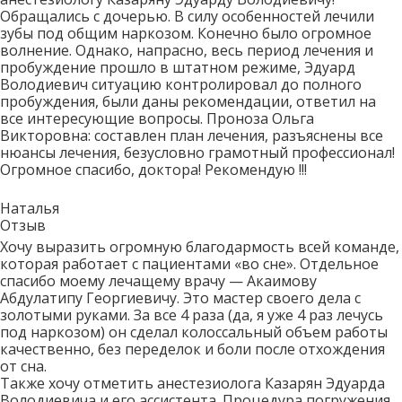
Обращались с дочерью. В силу особенностей лечили
зубы под общим наркозом. Конечно было огромное
волнение. Однако, напрасно, весь период лечения и
пробуждение прошло в штатном режиме, Эдуард
Володиевич ситуацию контролировал до полного
пробуждения, были даны рекомендации, ответил на
все интересующие вопросы. Проноза Ольга
Викторовна: составлен план лечения, разъяснены все
нюансы лечения, безусловно грамотный профессионал!
Огромное спасибо, доктора! Рекомендую !!!
Наталья
Отзыв
Хочу выразить огромную благодармость всей команде,
которая работает с пациентами «во сне». Отдельное
спасибо моему лечащему врачу — Акаимову
Абдулатипу Георгиевичу. Это мастер своего дела с
золотыми руками. За все 4 раза (да, я уже 4 раз лечусь
под наркозом) он сделал колоссальный объем работы
качественно, без переделок и боли после отхождения
от сна.
Также хочу отметить анестезиолога Казарян Эдуарда
Володиевича и его ассистента. Процедура погружения