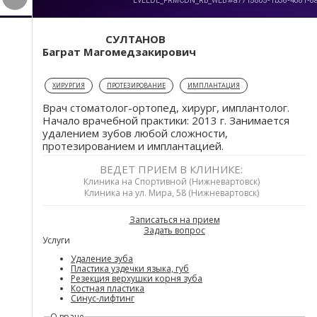
СУЛТАНОВ
Баграт Магомедзакирович
ХИРУРГИЯ
ПРОТЕЗИРОВАНИЕ
ИМПЛАНТАЦИЯ
Врач стоматолог-ортопед, хирург, имплантолог.
Начало врачебной практики: 2013 г. Занимается
удалением зубов любой сложности,
протезированием и имплантацией.
ВЕДЕТ ПРИЕМ В КЛИНИКЕ:
Клиника на Спортивной (Нижневартовск)
Клиника на ул. Мира, 58 (Нижневартовск)
Записаться на прием
Задать вопрос
Услуги
Удаление зуба
Пластика уздечки языка, губ
Резекция верхушки корня зуба
Костная пластика
Синус-лифтинг
Вкладки
О враче