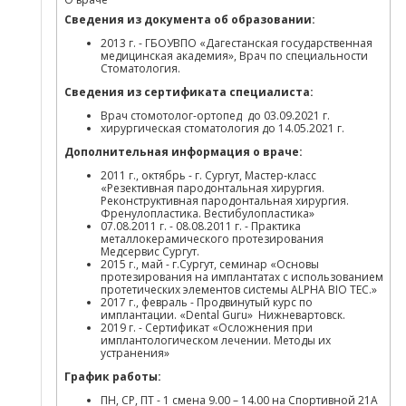
Сведения из документа об образовании:
2013 г. - ГБОУВПО «Дагестанская государственная
медицинская академия», Врач по специальности
Стоматология.
Сведения из сертификата специалиста:
Врач стомотолог-ортопед до 03.09.2021 г.
хирургическая стоматология до 14.05.2021 г.
Дополнительная информация о враче:
2011 г., октябрь - г. Сургут, Мастер-класс
«Резективная пародонтальная хирургия.
Реконструктивная пародонтальная хирургия.
Френулопластика. Вестибулопластика»
07.08.2011 г. - 08.08.2011 г. - Практика
металлокерамического протезирования
Медсервис Сургут.
2015 г., май - г.Сургут, семинар «Основы
протезирования на имплантатах с использованием
протетических элементов системы ALPHA BIO TEC.»
2017 г., февраль - Продвинутый курс по
имплантации. «Dental Guru» Нижневартовск.
2019 г. - Сертификат «Осложнения при
имплантологическом лечении. Методы их
устранения»
График работы:
ПН, СР, ПТ - 1 смена 9.00 – 14.00 на Спортивной 21А