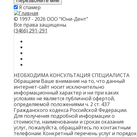
Скажите,
Я спамер
привет!
Пожалуйста,
не
© 1997 - 2026 ООО "Юни-Дент"
заполняйте
Все права защищены.
это
(3466)
291-291
поле.
CAPTCHA
только
для
роботов!
НЕОБХОДИМА КОНСУЛЬТАЦИЯ СПЕЦИАЛИСТА
Обращаем Ваше внимание на то, что данный
интернет-сайт носит исключительно
информационный характер и ни при каких
условиях не является публичной офертой,
определяемой положениями ч. 2 ст. 437
Гражданского кодекса Российской Федерации.
Для получения подробной информации о
стоимости, наименовании и сроках оказания
услуг, пожалуйста, обращайтесь по контактным
телефонам. Конкретный перечень услуг и порядок