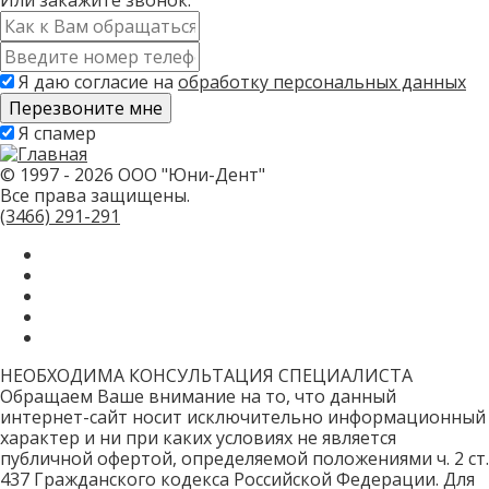
Или закажите звонок:
Имя
*
Контактный
телефон
Я даю согласие на
обработку персональных данных
*
Скажите,
Я спамер
привет!
Пожалуйста,
не
© 1997 - 2026 ООО "Юни-Дент"
заполняйте
Все права защищены.
это
(3466)
291-291
поле.
CAPTCHA
только
для
роботов!
НЕОБХОДИМА КОНСУЛЬТАЦИЯ СПЕЦИАЛИСТА
Обращаем Ваше внимание на то, что данный
интернет-сайт носит исключительно информационный
характер и ни при каких условиях не является
публичной офертой, определяемой положениями ч. 2 ст.
437 Гражданского кодекса Российской Федерации. Для