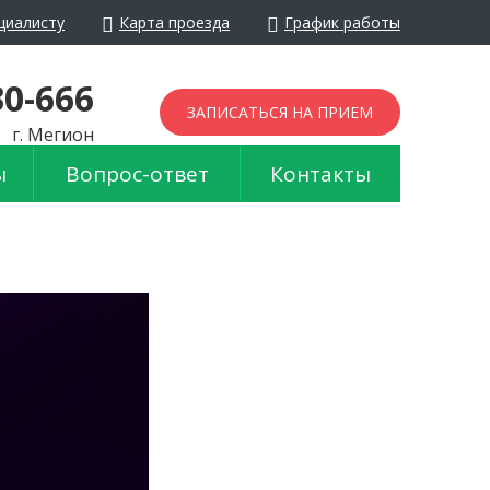
циалисту
Карта проезда
График работы
йти в обычный режим
30-666
ЗАПИСАТЬСЯ НА ПРИЕМ
г. Мегион
ы
Вопрос-ответ
Контакты