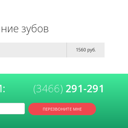
ние зубов
1560
руб.
:
(3466)
291-291
Скажите, при
Пожалуйста, 