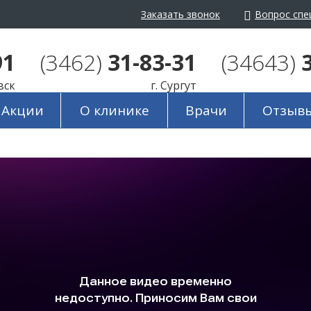
Заказать звонок
Вопрос спе
айта:
Ц
Ц
Ц
Изображения:
Пере
91
(3462)
31-83-31
(34643)
вск
г. Сургут
Акции
О клинике
Врачи
Отзыв