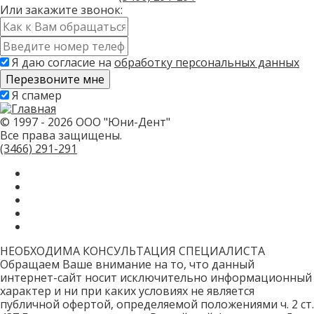
Или закажите звонок:
Имя
*
Контактный
телефон
Я даю согласие на
обработку персональных данных
*
Скажите,
Я спамер
привет!
Пожалуйста,
не
© 1997 - 2026 ООО "Юни-Дент"
заполняйте
Все права защищены.
это
(3466)
291-291
поле.
CAPTCHA
только
для
роботов!
НЕОБХОДИМА КОНСУЛЬТАЦИЯ СПЕЦИАЛИСТА
Обращаем Ваше внимание на то, что данный
интернет-сайт носит исключительно информационный
характер и ни при каких условиях не является
публичной офертой, определяемой положениями ч. 2 ст.