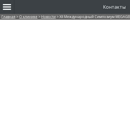
Контакты
Вы здесь
Главная
>
О клинике
>
Новости
>
XII Международный Симпозиум MEGAGEN 