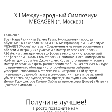
XII Международный Симпозиум
MEGAGEN (г. Москва)
17.04.2016
Врач Нашей клиники Валеев Рамис Нурисламович прошел
обучение 16-17 апреля 2016 на 12-м Международном Симпозиуме
MEGAGEN (Москва) по теме: «Современные научные достижения в
области интеграции» с участием в мастер-классе «Технологии
R2Gate: имплантация через цифровые технологии», проводимый
профессором Школы Стоматологии Национального Университета
ЧунНам, доктором Ким Джон Чолем. Кроме того, принял участие в
мастер-классах «Секреты расщепления гребня», «Интенсивный курс
по применению обогащенного тромбоцитами фибрина:
усовершенствованная методика PRF», «Упрощенный доступ к
пневматизированной пазухе и синус-лифтинг при экстремальной
убыли кости» под руководством президента группы компаний
Дентал Гуру доктора Камиля Хабиева, профессора Джозефа Чукруна
, доктора Самюэля Ли.
Получите лучшее!
Просто позвоните нам: