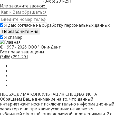
(3466)
291-291
Или закажите звонок:
Имя
*
Контактный
телефон
Я даю согласие на
обработку персональных данных
*
Скажите,
Я спамер
привет!
Пожалуйста,
не
© 1997 - 2026 ООО "Юни-Дент"
заполняйте
Все права защищены.
это
(3466)
291-291
поле.
CAPTCHA
только
для
роботов!
НЕОБХОДИМА КОНСУЛЬТАЦИЯ СПЕЦИАЛИСТА
Обращаем Ваше внимание на то, что данный
интернет-сайт носит исключительно информационный
характер и ни при каких условиях не является
публичной офертой, определяемой положениями ч. 2 ст.