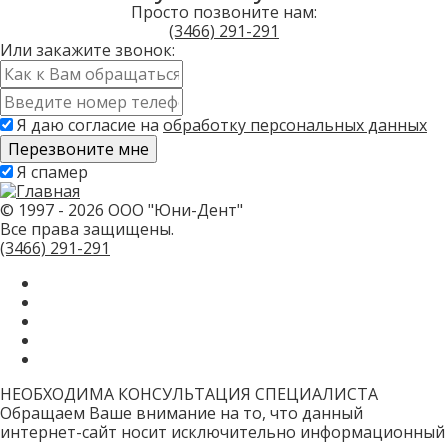
Просто позвоните нам:
(3466)
291-291
Или закажите звонок:
Имя
*
Контактный
телефон
Я даю согласие на
обработку персональных данных
*
Скажите,
Я спамер
привет!
Пожалуйста,
не
© 1997 - 2026 ООО "Юни-Дент"
заполняйте
Все права защищены.
это
(3466)
291-291
поле.
CAPTCHA
только
для
роботов!
НЕОБХОДИМА КОНСУЛЬТАЦИЯ СПЕЦИАЛИСТА
Обращаем Ваше внимание на то, что данный
интернет-сайт носит исключительно информационный