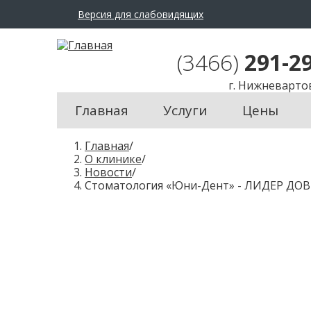
Версия для слабовидящих
A
Размер шрифта:
Цвет с
A
A
(3466)
291-2
г. Нижневарто
Главная
Услуги
Цены
В
Главная
/
ы
О клинике
/
з
Новости
/
д
Cтоматология «Юни-Дент» - ЛИДЕР Д
е
с
ь