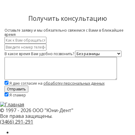
Получить консультацию
Оставьте заявку и мы обязательно свяжемся с Вами в ближайшее
время
Имя
*
Контактный
телефон
В какое время Вам удобно позвонить?
*
Что
вас
интересует?
Я даю согласие на
обработку персональных данных
Скажите,
Я спамер
привет!
Пожалуйста,
не
заполняйте
© 1997 - 2026 ООО "Юни-Дент"
это
Все права защищены.
поле.
CAPTCHA
(3466)
291-291
только
для
роботов!