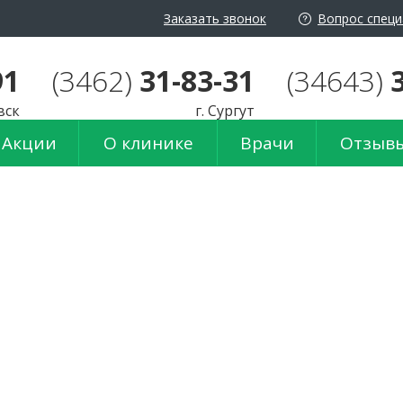
Заказать звонок
Вопрос специ
айта:
Ц
Ц
Ц
Изображения:
Пере
91
(3462)
31-83-31
(34643)
вск
г. Сургут
Акции
О клинике
Врачи
Отзыв