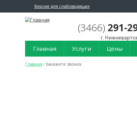
Версия для слабовидящих
A
Размер шрифта:
Цвет с
A
A
(3466)
291-2
г. Нижневарто
Главная
Услуги
Цены
В
Главная
/
Закажите звонок
ы
з
д
е
с
ь