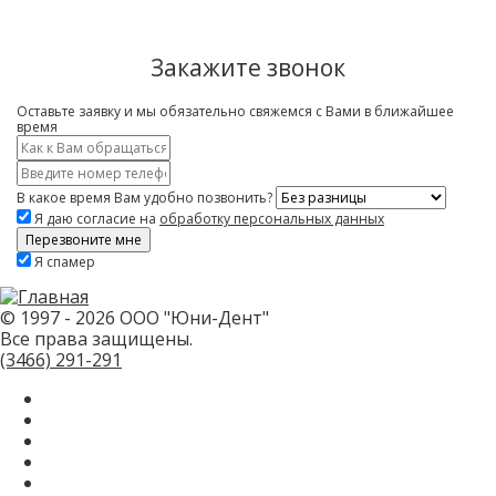
Закажите звонок
Оставьте заявку и мы обязательно свяжемся с Вами в ближайшее
время
Имя
*
Контактный
телефон
В какое время Вам удобно позвонить?
*
Я даю согласие на
обработку персональных данных
Скажите,
Я спамер
привет!
Пожалуйста,
не
заполняйте
© 1997 - 2026 ООО "Юни-Дент"
это
Все права защищены.
поле.
CAPTCHA
(3466)
291-291
только
для
роботов!