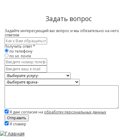
Задать вопрос
Задайте интересующий вас вопрос и мы обязательно на него
ответим
Имя
*
Получить ответ
*
по телефону
по эл. почте
Контактный
телефон
E-
mail
Услуга
Врач
Вопрос
*
Я даю согласие на
обработку персональных данных
Скажите,
Я спамер
привет!
Пожалуйста,
не
заполняйте