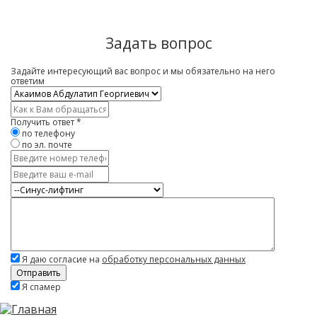
Задать вопрос
Задайте интересующий вас вопрос и мы обязательно на него
ответим
Врач
*
Имя
*
Получить ответ
*
по телефону
по эл. почте
Контактный
телефон
E-
mail
Услуга
Вопрос
*
Я даю согласие на
обработку персональных данных
Скажите,
Я спамер
привет!
Пожалуйста,
не
заполняйте