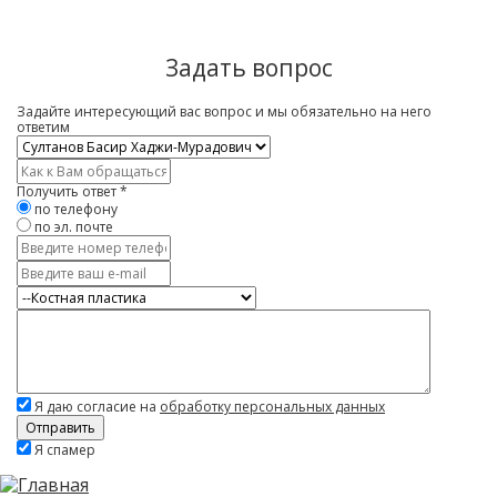
Задать вопрос
Задайте интересующий вас вопрос и мы обязательно на него
ответим
Врач
*
Имя
*
Получить ответ
*
по телефону
по эл. почте
Контактный
телефон
E-
mail
Услуга
Вопрос
*
Я даю согласие на
обработку персональных данных
Скажите,
Я спамер
привет!
Пожалуйста,
не
заполняйте