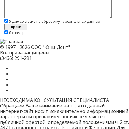
Я даю согласие на
обработку персональных данных
Скажите,
Я спамер
привет!
Пожалуйста,
не
заполняйте
© 1997 - 2026 ООО "Юни-Дент"
это
Все права защищены.
поле.
CAPTCHA
(3466)
291-291
только
для
роботов!
НЕОБХОДИМА КОНСУЛЬТАЦИЯ СПЕЦИАЛИСТА
Обращаем Ваше внимание на то, что данный
интернет-сайт носит исключительно информационный
характер и ни при каких условиях не является
публичной офертой, определяемой положениями ч. 2 ст.
437 Гражданского кодекса Российской Федерации. Для