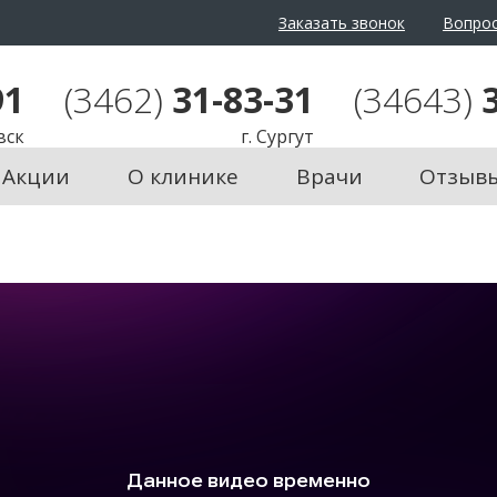
Заказать звонок
Вопрос
айта:
Ц
Ц
Ц
Изображения:
Пере
91
(3462)
31-83-31
(34643)
вск
г. Сургут
Акции
О клинике
Врачи
Отзыв