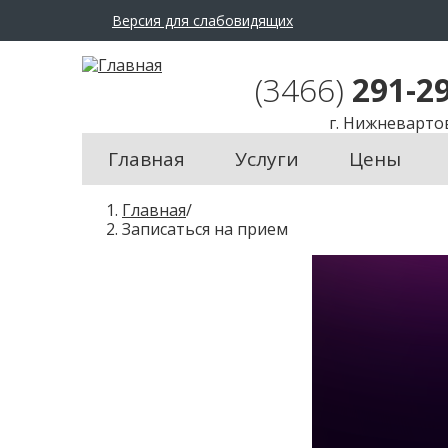
Версия для слабовидящих
A
Размер шрифта:
Цвет с
A
A
(3466)
291-2
г. Нижневарто
Главная
Услуги
Цены
В
Главная
/
ы
Записаться на прием
з
д
е
с
ь