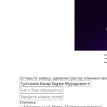
Оставьте заявку, администратор клиники св
В
р
И
а
м
К
ч
я
о
*
Клиника
*
н
Клиника на ул. Мира, 23 (Нижневартовск)