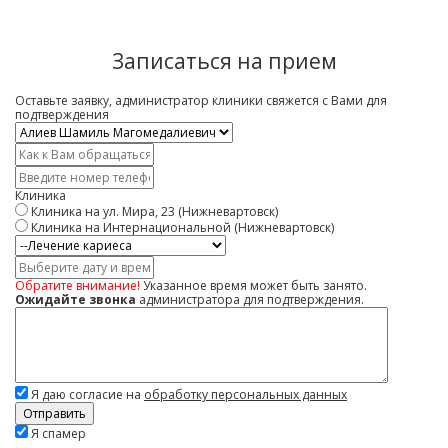
Записаться на прием
Оставьте заявку, администратор клиники свяжется с Вами для
подтверждения
Врач
*
Имя
*
Контактный
телефон
Клиника
*
Клиника на ул. Мира, 23 (Нижневартовск)
Клиника на Интернациональной (Нижневартовск)
Услуга
Дата
и
Обратите внимание!
Указанное время может быть занято.
время
Ожидайте звонка
администратора для подтверждения.
Комментарий
Я даю согласие на
обработку персональных данных
Скажите,
Я спамер
привет!
Пожалуйста,