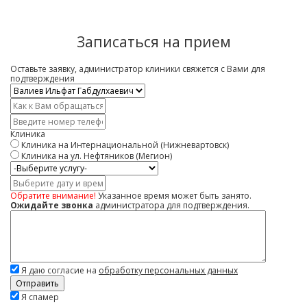
Записаться на прием
Оставьте заявку, администратор клиники свяжется с Вами для
подтверждения
Врач
*
Имя
*
Контактный
телефон
Клиника
*
Клиника на Интернациональной (Нижневартовск)
Клиника на ул. Нефтяников (Мегион)
Услуга
Дата
и
Обратите внимание!
Указанное время может быть занято.
время
Ожидайте звонка
администратора для подтверждения.
Комментарий
Я даю согласие на
обработку персональных данных
Скажите,
Я спамер
привет!
Пожалуйста,